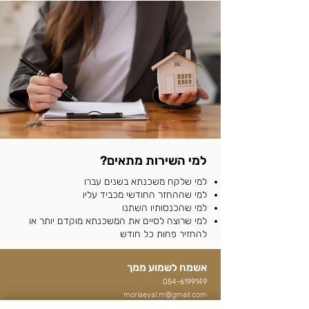
למי השירות מתאים?
למי שלקח משכנתא בשנים עברו
למי שההחזר החודשי מכביד עליו
למי שהכנסותיו השתנו
למי שרוצה לסיים את המשכנתא מוקדם יותר או
להחזיר פחות כל חודש
אשמח לשמוע ממך
054-6199149
moriaeyal.m@gmail.com
היוגב 20 פרדס חנה – כרכור | טורקיז 3 (מרכז עמית) חריש